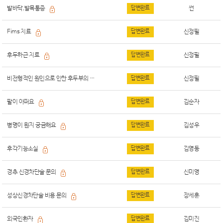
발바닥,발목통증
답변완료
썬
Fims 치료
답변완료
신정필
후두하근 치료
답변완료
신정필
비전형적인 원인으로 인한 후두부의 불편함
답변완료
신정필
팔이 아퍼요
답변완료
김순자
병명이 뭔지 궁금해요
답변완료
김성우
후각기능소실
답변완료
김영동
경추 신경차단술 문의
답변완료
신미영
성상신경차단술 비용 문의
답변완료
장세훈
외국인환자
답변완료
김미진