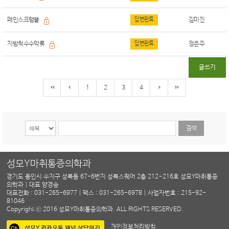
페인스크램블
답변완료
김미진
지방척수수막류
답변완료
정은주
글쓰기
1
2
3
4
성모Y마취통증의학과
경기도 용인시 수지구 성복동 67-6번지 성복스퀘어 2층 212~216호 성모Y마취통증
의학과 | 대표 양경승
대표전화 : 031-265-6977 | 팩스 : 031-265-6978 | 사업자번호 : 215-92-
81046
Copyright ⓒ 2016 성모Y마취통증의학과. ALL RIGHTS RESERVED.
개인정보처리방침
성모Y 카카오톡 채널 상담하기