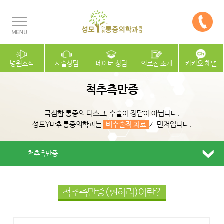
병원소식
시술상담
네이버 상담
의료진 소개
카카오 채널
척추측만증
극심한 통증의 디스크, 수술이 정답이 아닙니다.
성모Y마취통증의학과는
비수술적 치료
가 먼저입니다.
척추측만증
척추측만증(휜허리)이란?