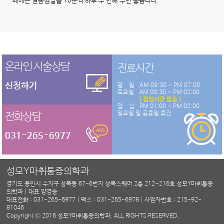
때에는 얼음찜질을 10분씩 하루 두 번해 주면 좋습니다.
온라인 시술상담
진료시간
신청하기
평 일
AM 09:30 ~ PM 07:00
토요일
AM 09:30 ~ PM 02:00
( 점심시간 없음 )
점 심
PM 01:00 ~ PM 02:00
일요일 및 공휴일 휴진
전화상담
031-265-6977
성모Y마취통증의학과
경기도 용인시 수지구 성복동 67-6번지 성복스퀘어 2층 212~216호 성모Y마취통증
의학과 | 대표 양경승
대표전화 : 031-265-6977 | 팩스 : 031-265-6978 | 사업자번호 : 215-92-
81046
Copyright ⓒ 2016 성모Y마취통증의학과. ALL RIGHTS RESERVED.