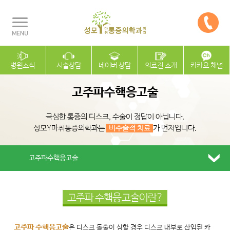
병원소식
시술상담
네이버 상담
의료진 소개
카카오 채널
고주파수핵응고술
극심한 통증의 디스크, 수술이 정답이 아닙니다.
성모Y마취통증의학과는
비수술적 치료
가 먼저입니다.
고주파수핵응고술
고주파 수핵응고술이란?
고주파 수핵응고술
은 디스크 돌출이 심할 경우 디스크 내부로 삽입된 카