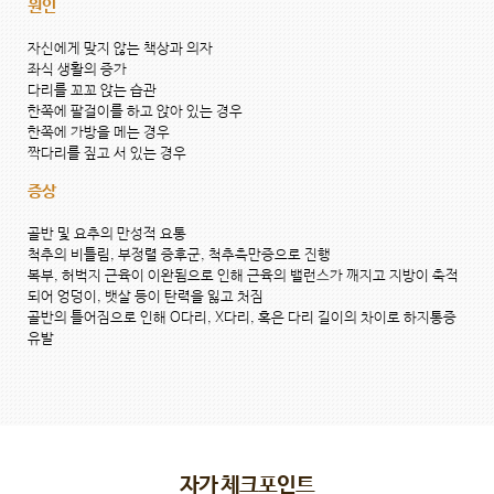
원인
자신에게 맞지 않는 책상과 의자
좌식 생활의 증가
다리를 꼬꼬 앉는 습관
한쪽에 팔걸이를 하고 앉아 있는 경우
한쪽에 가방을 메는 경우
짝다리를 짚고 서 있는 경우
증상
골반 및 요추의 만성적 요통
척추의 비틀림, 부정렬 증후군, 척추측만증으로 진행
복부, 허벅지 근육이 이완됨으로 인해 근육의 밸런스가 깨지고 지방이 축적
되어 엉덩이, 뱃살 등이 탄력을 잃고 처짐
골반의 틀어짐으로 인해 O다리, X다리, 혹은 다리 길이의 차이로 하지통증
유발
자가 체크포인트