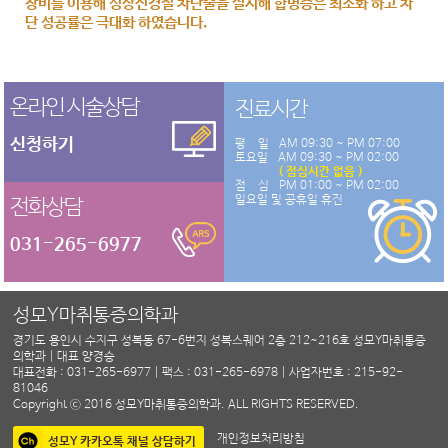
장비를 이용해 성상신경절 차단술을 실시해 합병증은 최소화 하고 차
단 성공률은 극대화 하였습니다.
온라인 시술상담
진료시간
신청하기
평 일
AM 09:30 ~ PM 07:00
토요일
AM 09:30 ~ PM 02:00
( 점심시간 없음 )
점 심
PM 01:00 ~ PM 02:00
일요일 및 공휴일 휴진
전화상담
031-265-6977
성모Y마취통증의학과
경기도 용인시 수지구 성복동 67-6번지 성복스퀘어 2층 212~216호 성모Y마취통증
의학과 | 대표 양경승
대표전화 : 031-265-6977 | 팩스 : 031-265-6978 | 사업자번호 : 215-92-
81046
Copyright ⓒ 2016 성모Y마취통증의학과. ALL RIGHTS RESERVED.
개인정보처리방침
성모Y 카카오톡 채널 상담하기