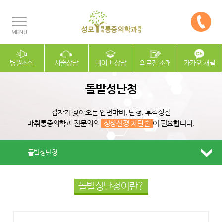
병원소식
시술상담
네이버 상담
의료진 소개
카카오 채널
돌발성난청
갑자기 찾아오는 안면마비, 난청, 후각상실
마취통증의학과 전문의의
성상신경 차단술
이 필요합니다.
돌발성난청
돌발성난청이란?