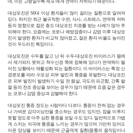
데, 이는 고령일수록 세포 매개 면역이 저하되기 때문이다.
대상포진은 50대 이상 환자들이 많이 걸리는 질환으로 알려져 
있다. 하지만 최근 불규칙한 수면, 식사, 스트레스, 면역력 저하 
등의 영향으로 젊은 층도 대상포진 치료를 받는 사례가 많아 주
의해야 한다. 요즘에는 코로나 예방접종이나 감염 이후 대상포
진이 발생한 환자가 비교적 많아졌고, 젊은 환자 비율도 높아진 
것이 두드러진 특징이다.
대상포진은 수두를 앓고 난 뒤 수두-대상포진 바이러스가 몸에
서 제거되지 못하고 척수신경 쪽에 잠복해 있다가 면역력이 떨
어진 상황에서 재활성화 되는 질환이다. 이 바이러스는 특정 신
경분포를 따라 수포성 피부 발진과 통증을 유발한다. 대상포진
은 피부 발진이 발생하기 수일 전 몸살, 극도의 피곤함, 간혹 발
열 등의 전조 증상을 보이는 경우가 많기 때문에 요즘 같은 경우
는 코로나 감염 증상과 감별해야 한다.
대상포진 통증 정도는 사람마다 다르다. 통증이 전혀 없는 경우
나 가벼운 감각이상만을 호소하는 경우도 있지만, 잠을 이루지 
못할 정도로 아주 심한 통증을 보일 수도 있다. 일반적으로 가볍
게 스치는 자극에 통증을 느끼는 경우가 많으며 가만히 있어도 
아픈 양상을 보이기 때문에 근골격계 질환(몸통의 움직임이나 