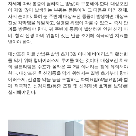
자세에 따라 통증이 달라지는 양상)과 구분해야 한다. 대상포진
이 제일 많이 발생하는 부위는 몸통이며 그 다음은 머리 전체, 
사지 순이다. 특히 눈 주변에 대상포진 통증이 발생하면 대상포
진성 각막염을 유발하고, 실명할 위험이 따를 수 있으니 즉시 안
과를 방문해야 한다. 귀 주변에 통증이 발생하면 안면 신경 마
비, 청각 신경 마비 위험이 있는 만큼 조기에 적극적인 치료를 
받아야 한다.
대상포진 치료 방법은 발병 초기 3일 이내에 바이러스의 활성화
를 막기 위해 항바이러스제 투여를 하는 것이다. 대상포진 치료
의 골든타임은 수포가 올라온 후 3일 이내라는 점에 유의해야 
한다. 대상포진 후 신경통을 막기 위해서는 질병 초기부터 항바
이러스제, 신경통 약물 등을 포함하는 화학요법(약물요법)과 함
께 적극적인 신경치료(통증 조절 및 신경재생 효과를 보임)를 
실시해야 한다.