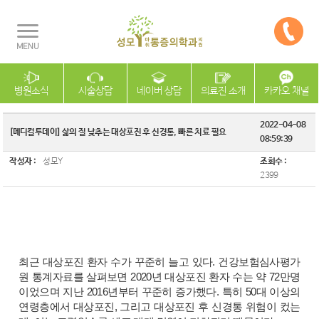
병원소식
시술상담
네이버 상담
의료진 소개
카카오 채널
2022-04-08
[메디컬투데이] 삶의 질 낮추는 대상포진 후 신경통, 빠른 치료 필요
08:59:39
작성자 :
성모Y
조회수 :
2399
최근 대상포진 환자 수가 꾸준히 늘고 있다. 건강보험심사평가
원 통계자료를 살펴보면 2020년 대상포진 환자 수는 약 72만명
이었으며 지난 2016년부터 꾸준히 증가했다. 특히 50대 이상의 
연령층에서 대상포진, 그리고 대상포진 후 신경통 위험이 컸는