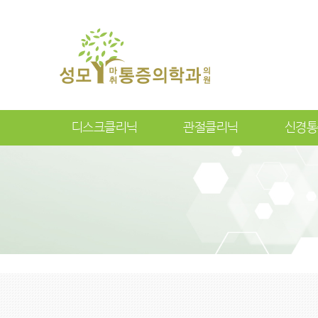
디스크클리닉
관절클리닉
신경통