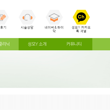
술후기
시술상담
네이버&하이
성모Y 카카오
닥
톡 채널
클리닉
성모Y 소개
커뮤니티