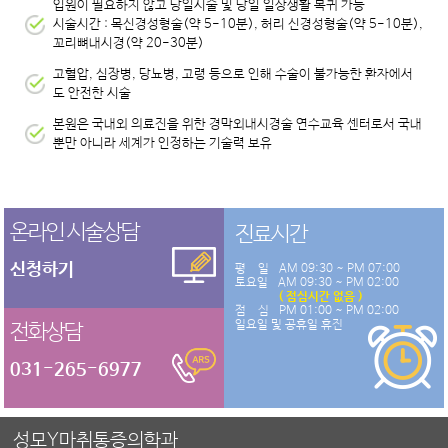
입원이 필요하지 않고 당일시술 및 당일 일상생활 복귀 가능
시술시간 : 목신경성형술(약 5-10분), 허리 신경성형술(약 5-10분),
꼬리뼈내시경(약 20-30분)
고혈압, 심장병, 당뇨병, 고령 등으로 인해 수술이 불가능한 환자에서
도 안전한 시술
본원은 국내외 의료진을 위한 경막외내시경술 연수교육 센터로서 국내
뿐만 아니라 세계가 인정하는 기술력 보유
온라인 시술상담
진료시간
신청하기
평 일
AM 09:30 ~ PM 07:00
토요일
AM 09:30 ~ PM 02:00
( 점심시간 없음 )
점 심
PM 01:00 ~ PM 02:00
일요일 및 공휴일 휴진
전화상담
031-265-6977
성모Y마취통증의학과