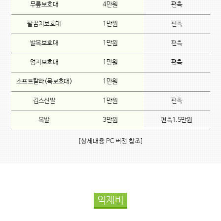
무릎보호대
4만원
편측
팔꿈치보호대
1만원
편측
발목보호대
1만원
편측
엄지보호대
1만원
편측
소프트칼라(목보호대)
1만원
깁스신발
1만원
편측
목발
3만원
편측1.5만원
[상세내용 PC 버전 참조]
약제비