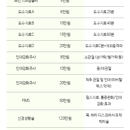
페인 스크램블러
5만원
도수치료A
6만원
도수치료25분
도수치료B
10만원
도수치료40분
도수치료C
15만원
도수치료60분
도수치료D
20만원
도수치료C분+체외충격파
인대강화주사
8만원
소관절 (손가락/발가락 등)
인대강화주사
10만원
중/대관절
척추 관절 및 인대(리비탈
인대강화주사
20만원
렉스 약제)
핌스치료, 통증완화/인대
FIMS
50만원
강화 효과
목, 허리 디스크에서 유착
신경성형술
120만원
박리술