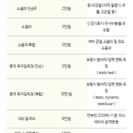
중,대관절(어깨,팔꿈치,무
초음파 단순B
2만원
릎,고관절 등)
신경치료시 주사바늘을 유
초음파
3만원
도함
여러 관절 초음파 및 유도
초음파 복합
5만원
초음파
보행시 발바닥 압력 변화 측
동적 족저압측정(단순)
5만원
정
( static test )
보행시 발바닥 압력 변화 측
정
동적 족저압측정(복합)
30만원
( static, dynamic,
vestibular )
한부위 2000타 기준, 타수
체외 충격파
8만원
에따라 금액변동