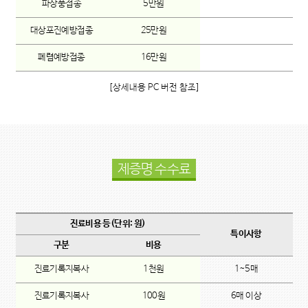
파상풍접종
5만원
대상포진예방접종
25만원
폐렴예방접종
16만원
[상세내용 PC 버전 참조]
제증명 수수료
진료비용 등(단위: 원)
특이사항
구분
비용
진료기록지복사
1천원
1~5매
진료기록지복사
100원
6매 이상