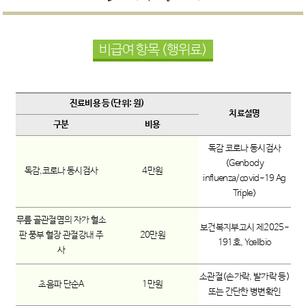
비급여 항목 (행위료)
진료비용 등(단위: 원)
치료설명
구분
비용
독감 코로나 동시검사
(Genbody
독감,코로나 동시검사
4만원
influenza/covid-19 Ag
Triple)
무릎 골관절염의 자가 혈소
보건복지부고시 제2025-
판 풍부 혈장 관절강내 주
20만원
191호, Ycellbio
사
소관절(손가락, 발가락 등)
초음파 단순A
1만원
또는 간단한 병변확인