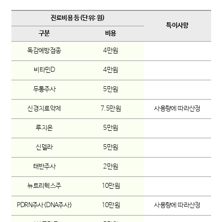
진료비용 등(단위: 원)
특이사항
구분
비용
독감예방접종
4만원
비타민D
4만원
두통주사
5만원
신경치료약제
7.5만원
사용량에 따라산정
루치온
5만원
신델라
5만원
태반주사
2만원
뉴트리헥스주
10만원
PDRN주사(DNA주사)
10만원
사용량에 따라산정