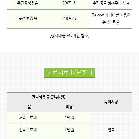
추간공성형술
200만원
추간공을 넓혀주는 시술
Balloon 카테터를 이용한
풍선 확장술
200만원
유착박리술
[상세내용 PC 버전 참조]
치료재료대/보호대
진료비용 등(단위: 원)
특이사항
구분
비용
허리보호대
4만원
손목보호대
1만원
편측