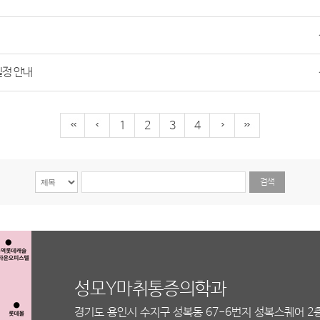
 일정 안내
1
2
3
4
성모Y마취통증의학과
경기도 용인시 수지구 성복동 67-6번지 성복스퀘어 2층