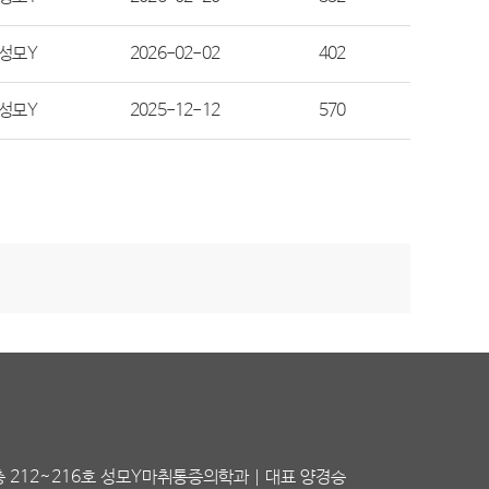
성모Y
2026-02-02
402
성모Y
2025-12-12
570
 212~216호 성모Y마취통증의학과 | 대표 양경승