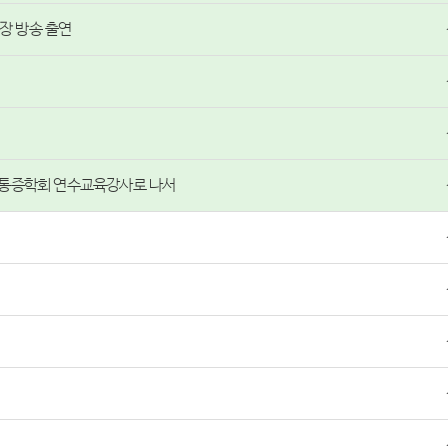
원장 방송 출연
한통증학회 연수교육강사로 나서