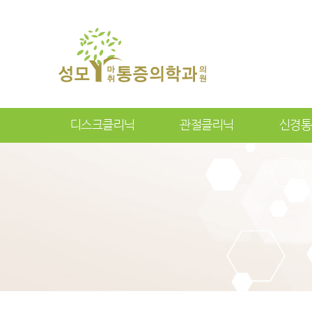
디스크클리닉
관절클리닉
신경통