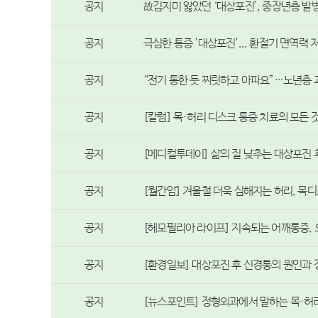
공지
故김지미 앓았던 ‘대상포진’, 중장년층 발병
공지
극심한 통증 '대상포진'... 환절기 면역력
공지
“전기 통한 듯 찌릿하고 아파요”…노년층 
공지
[칼럼] 목·허리 디스크 통증 치료의 모든 
공지
[메디컬투데이] 삶의 질 낮추는 대상포진 후
공지
[월간암] 겨울철 더욱 심해지는 허리, 목
공지
[헤모필리아 라이프] 지속되는 어깨통증,
공지
[환경일보] 대상포진 후 신경통의 원인과
공지
[뉴스포인트] 정형외과에서 말하는 목·허