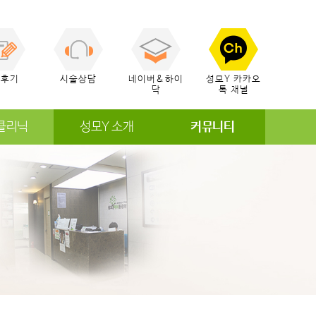
술후기
시술상담
네이버&하이
성모Y 카카오
닥
톡 채널
클리닉
성모Y 소개
커뮤니티