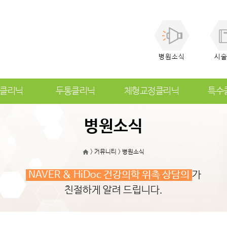
병원소식
시
클리닉
두통클리닉
체형교정클리닉
특수
병원소식
>
커뮤니티
>
병원소식
NAVER & HiDoc 건강의학 위촉 상담의
가
친절하게 알려 드립니다.