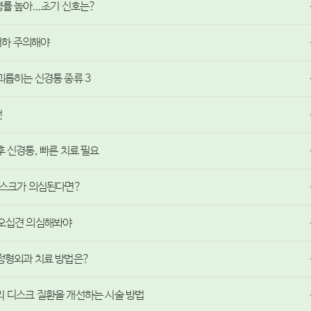
률 높아...초기 신호는?
 저하 주의해야
괴롭히는 신경통 종류 3
것
 신경통, 빠른 치료 필요
디스크가 의심된다면?
 오십견 의심해봐야
 정형외과 치료 방법은?
리 디스크 질환을 개선하는 시술 방법