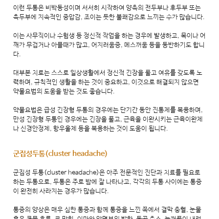
이런 두통은 비박동성이며 서서히 시작하여 양측의 전두부나 후두부 또는
측두부에 지속적인 중압감, 조이는 듯한 불쾌감으로 느끼는 수가 많습니다.
이는 사무직이나 수험생 등 정신적 작업을 하는 경우에 발생하고, 목이나 어
깨가 무겁거나 아플때가 많고, 어지러움증, 메스꺼움 등을 동반하기도 합니
다.
대부분 치료는 스스로 일상생활에서 정신적 긴장을 풀고 여유를 갖도록 노
력하며, 규칙적인 생활을 하는 것이 중요하고, 이것으로 해결되지 않으면
약물요법의 도움을 받는 것도 좋습니다.
약물요법은 급성 긴장형 두통의 경우에는 단기간 동안 진통제를 복용하며,
만성 긴장형 두통인 경우에는 긴장을 풀고, 근육을 이완시키는 근육이완제
나 신경안정제, 항우울제 등을 복용하는 것이 도움이 됩니다.
군집성두통(cluster headache)
군집성 두통(cluster headache)은 아주 전문적인 진단과 치료를 필요로
하는 두통으로, 두통은 주로 밤에 잘 나타나고, 각각의 두통 사이에는 통증
이 완전히 사라지는 경우가 많습니다.
통증의 양상은 매우 심한 통증과 함께 통증을 느낀 쪽에서 결막 충혈, 눈물