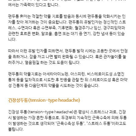
에서는 가족력이 있다고 합니다.
편두통 환자는 적절한 약물 치료를 받음과 동시에 편두통을 악화시키는 인
자를 찾아 제거하는 것이 중요합니다. 편두통의 유발인자는 정신적인 스트
레스, 수면과다 혹은 수면부족, 기후변화, 월경주기나 임신, 경구피임약과
관련한 호르몬 변화, 알코올, 흡연 또는 대기 중 연기, 강한 냄새 등이 있습
니다.
따라서 이런 유발 인자를 피하면서, 편두통 발작 시에는 조용한 곳에서 안정
을 취하거나, 잠을 자고 나면 빨리 완화될 수 있습니다. 혹은 관자놀이를 눌
러주거나, 얼음찜질 하는 것도 도움이 됩니다.
편두통의 약물치료는 아세타아미노펜, 아스피린, 비스테로이드성 소염진
통제 등을 일차적으로 시도한 후 반응을 관찰 한 뒤 스테로이드성 혹은 마약
성 진통제 등 다음단계의 약물을 시도하는 것이 좋습니다.
긴장성두통(tension-type headache)
긴장성 두통(tension-type headache)은 평상시 스트레스나 과로, 긴장
시 발생하는 가장 흔한 두통으로, 두경부의 지속적인 근육수축에 의해 두통
이 발생하는 것으로 생각되어 "근육수축성 두통", "스트레스 두통"이라고도
불립니다.