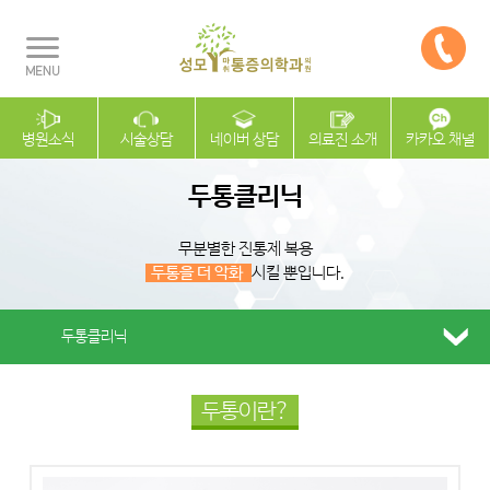
병원소식
시술상담
네이버 상담
의료진 소개
카카오 채널
두통클리닉
무분별한 진통제 복용
두통을 더 악화
시킬 뿐입니다.
두통클리닉
두통이란?