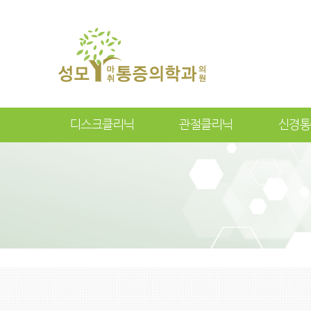
디스크클리닉
관절클리닉
신경통