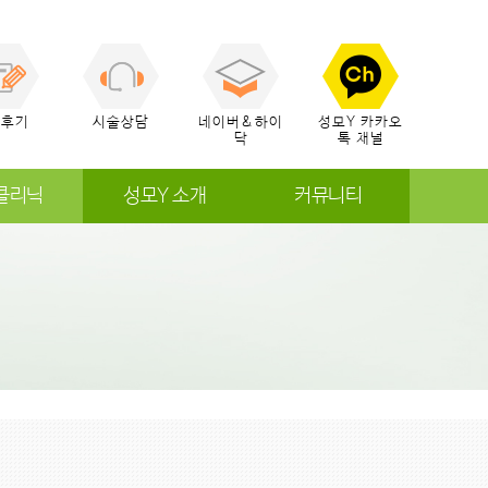
술후기
시술상담
네이버&하이
성모Y 카카오
닥
톡 채널
클리닉
성모Y 소개
커뮤니티