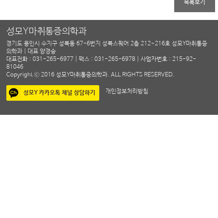
목록보기
성모Y마취통증의학과
경기도 용인시 수지구 성복동 67-6번지 성복스퀘어 2층 212~216호 성모Y마취통증
의학과 | 대표 양경승
대표전화 : 031-265-6977 | 팩스 : 031-265-6978 | 사업자번호 : 215-92-
81046
Copyright ⓒ 2016 성모Y마취통증의학과. ALL RIGHTS RESERVED.
개인정보처리방침
성모Y 카카오톡 채널 상담하기