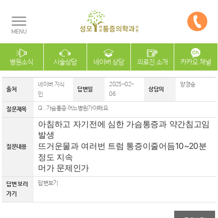
병원소식
시술상담
네이버 상담
의료진 소개
카카오 채널
네이버 지식
2025-02-
양경승
출처
답변일
상담의
인
06
Q . 가슴통증 어느병원가야해요
질문제목
아침하고 자기전에 심한 가슴통증과 약간침고임
발생
뜨거운물과 여러번 트럼 통증이줄어듬10~20분
질문내용
정도 지속
머가 문제인가
답변보기
답변 보러
가기